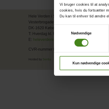
Vi bruger cookies til at analy
cookies, hvis du fortsætter 
Du kan til enhver tid ændre e
Hele Verden i Skole, Oxfam Danmark
Vesterbrogade 2 b
Samtykkevalg
DK-1620 København V
Nødvendige
T: Hverdag kl. 9-15 (+45) 3043 5522
E:
heleverdeniskole@oxfam.dk
CVR-nummer 88 13 64 11
Hosted by
Sentia
Kun nødvendige cook