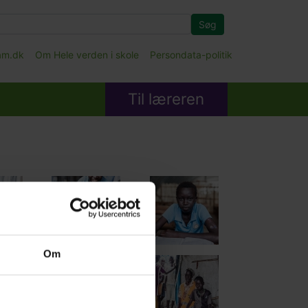
Søg
fam.dk
Om Hele verden i skole
Persondata-politik
Til læreren
Om