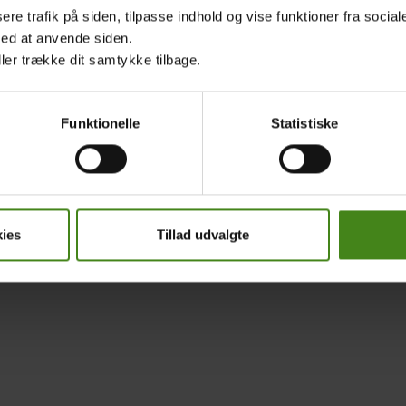
sere trafik på siden, tilpasse indhold og vise funktioner fra socia
med at anvende siden.
Main
Main
ller trække dit samtykke tilbage.
Til eleven
Nyhedsbrev
Det kan du gøre
Kontakt
menu
Submenu
Bibliotek
Gå til oxfam.dk
Funktionelle
Statistiske
Verdensmålene
Om Hele verden i skole
Til læreren
Persondata-politik
ies
Tillad udvalgte