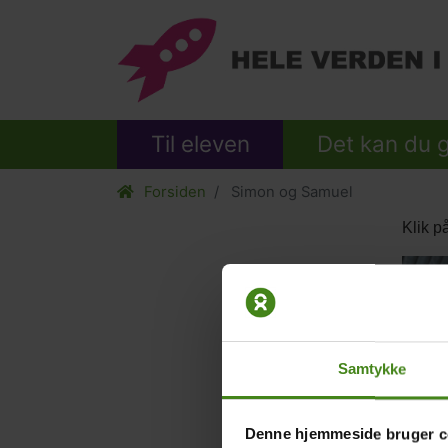
Til eleven
Det kan du 
Forsiden
Simon og Samuel
Klik p
Slide
image
Samtykke
Denne hjemmeside bruger c