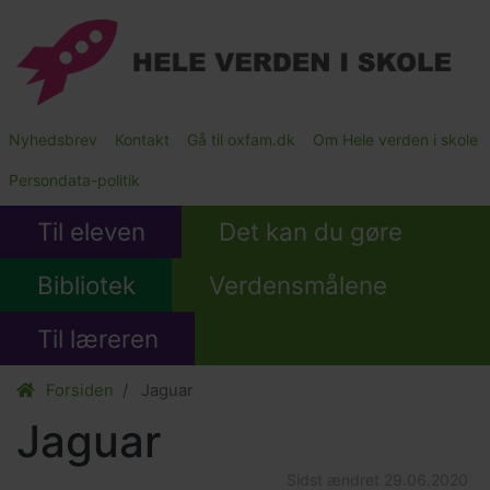
Gå
til
hovedindhold
Main
Nyhedsbrev
Kontakt
Gå til oxfam.dk
Om Hele verden i skole
Submenu
Persondata-politik
Til eleven
Det kan du gøre
Bibliotek
Verdensmålene
Til læreren
Forsiden
Jaguar
Jaguar
Sidst ændret
29.06.2020