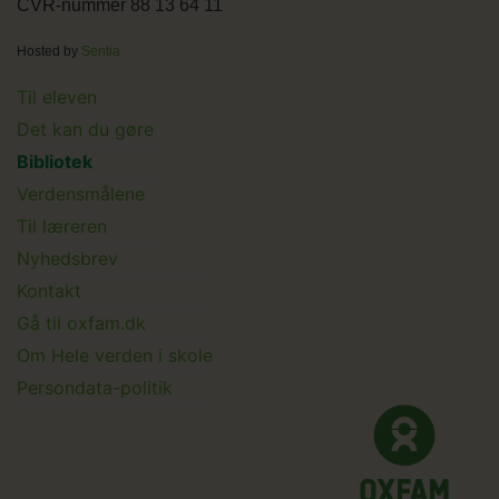
CVR-nummer 88 13 64 11
Hosted by
Sentia
Main
Til eleven
Det kan du gøre
menu
Bibliotek
Verdensmålene
Til læreren
Main
Nyhedsbrev
Kontakt
Submenu
Gå til oxfam.dk
Om Hele verden i skole
Persondata-politik