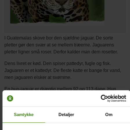
I Guatemalas skove bor den sjældne jaguar. De sorte
pletter gør den svær at se mellem træerne. Jaguarens
pletter ligner små roser. Derfor kalder man dem rosetter.
Dens livret er kød. Den spiser pattedyr, fugle og fisk.
Jaguaren er et kattedyr. De fleste katte er bange for vand,
men jaguaren elsker at svømme.
En hun-jaguar er drægtig mellem 92 og 113 dage. Hun
føder normalt to til tre unger. Alle unger er født blinde. De
får først deres syn, når de bliver to måneder gamle.
Samtykke
Detaljer
Om
Hvis en uheldig alligator kommer forbi, skal den passe på.
For jaguarer kan godt fange en alligator til aftensmad.