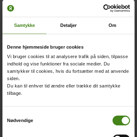
Beskrivelse af temaugeforløb - storyline
Samtykke
Detaljer
Om
Medieproduktioner om ulighed
Temauge for de ældste klasser. Eleverne arbejder på at
formidle problemstillinger relateret til ulighed via forskellige
Denne hjemmeside bruger cookies
medieproduktioner. Eleverne kan producere en avis, lave
Vi bruger cookies til at analysere trafik på siden, tilpasse
vox-pop, en oplysningskampagne og/eller bruge nogle af
indhold og vise funktioner fra sociale medier. Du
de formidlingsværktøjer, der findes i SkoleTube. Temaugen
samtykker til cookies, hvis du fortsætter med at anvende
tillader eleverne at fordybe sig i Guatemala og begrebet
siden.
ulighed ud fra forskellige faglige vinkler.
Du kan til enhver tid ændre eller trække dit samtykke
Temaugeforløb - Medieproduktioner om ulighed
tilbage.
Ulighedsrapport
Samtykkevalg
Nødvendige
Related
Main
content
picture