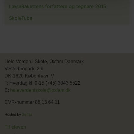
LæseRakettens forfattere og tegnere 2015
SkoleTube
Hele Verden i Skole, Oxfam Danmark
Vesterbrogade 2 b
DK-1620 København V
T: Hverdag kl. 9-15 (+45) 3043 5522
E:
heleverdeniskole@oxfam.dk
CVR-nummer 88 13 64 11
Hosted by
Sentia
Main
Til eleven