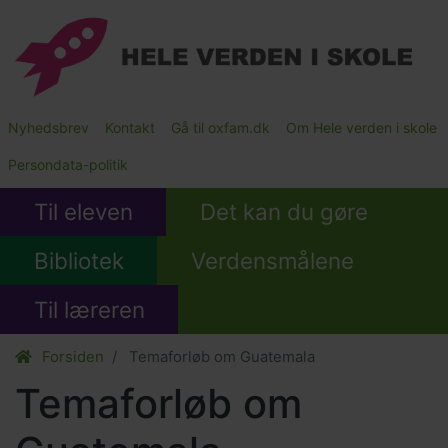
Gå
til
hovedindhold
Main
Nyhedsbrev
Kontakt
Gå til oxfam.dk
Om Hele verden i skole
Submenu
Persondata-politik
Til eleven
Det kan du gøre
Bibliotek
Verdensmålene
Til læreren
Forsiden
Temaforløb om Guatemala
Temaforløb om