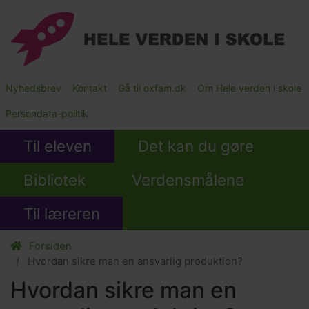
Gå
til
hovedindhold
Main
Nyhedsbrev
Kontakt
Gå til oxfam.dk
Om Hele verden i skole
Submenu
Persondata-politik
Til eleven
Det kan du gøre
Bibliotek
Verdensmålene
Til læreren
Forsiden
Hvordan sikre man en ansvarlig produktion?
Hvordan sikre man en