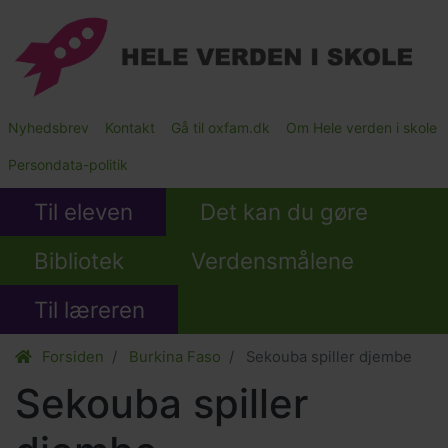
Gå
til
hovedindhold
Main
Nyhedsbrev
Kontakt
Gå til oxfam.dk
Om Hele verden i skole
Submenu
Persondata-politik
Til eleven
Det kan du gøre
Bibliotek
Verdensmålene
Til læreren
Forsiden
Burkina Faso
Sekouba spiller djembe
Sekouba spiller