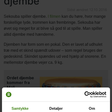
djembe
Sidst ændret
12.10.2016
Sekouba spiller djembe.
I filmen
kan du høre, hvor mange
forskellige lyde, trommen kan frembringe. Sekouba har
øvet sig meget for at blive så god til at spille. Man spiller
altid djembe med hænderne.
Djemben har form som en pokal. Den er lavet af udhulet
træ med et skind spændt udover – som regel bruges der
gedeskind. Skindet spændes ud ved hjælp af snorene. En
mellemstor djembe vejer ca. 9 kg.
Ordet djembe
kommer fra
Mali
Ordet djembe
Samtykke
Detaljer
Om
kommer fra