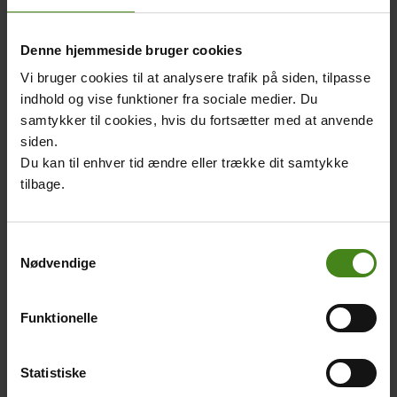
bambara-folket i
Mali. De har et
Denne hjemmeside bruger cookies
udtryk, som
Vi bruger cookies til at analysere trafik på siden, tilpasse
lyder: "anke djé,
indhold og vise funktioner fra sociale medier. Du
anke bé." Det
samtykker til cookies, hvis du fortsætter med at anvende
betyder: "alle
siden.
samles i fred."
Du kan til enhver tid ændre eller trække dit samtykke
Det er trommens
tilbage.
formål. (Ordet
djé betyder at
samles, og ordet bé betyder fred.)
Samtykkevalg
Djemben har været kendt i Vestafrika i mange år. Den
Nødvendige
er knyttet til kongedømmet Mali, som går tilbage til
omkring år 1200. Kongedømmet var et landområde, der
Funktionelle
bestod af de lande, som i dag hedder Mali, Guinea,
Burkina Faso, Elfenbenskysten, Gambia og Senegal.11
Statistiske
Sekoubas familie er grioter – altså en musiker-familie.