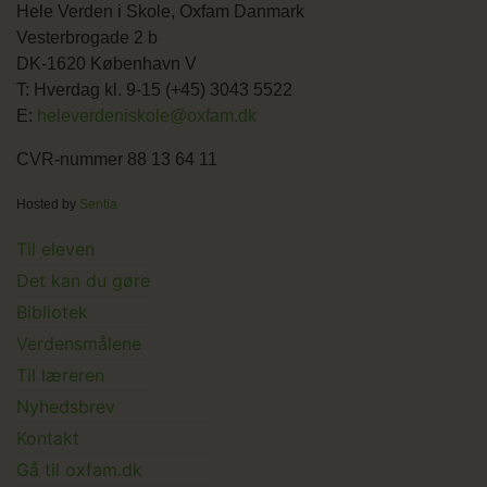
Hele Verden i Skole, Oxfam Danmark
Vesterbrogade 2 b
DK-1620 København V
T: Hverdag kl. 9-15 (+45) 3043 5522
E:
heleverdeniskole@oxfam.dk
CVR-nummer 88 13 64 11
Hosted by
Sentia
Main
Til eleven
Det kan du gøre
menu
Bibliotek
Verdensmålene
Til læreren
Main
Nyhedsbrev
Kontakt
Submenu
Gå til oxfam.dk